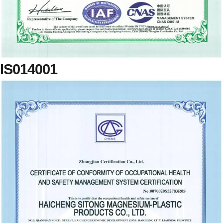
IS014001