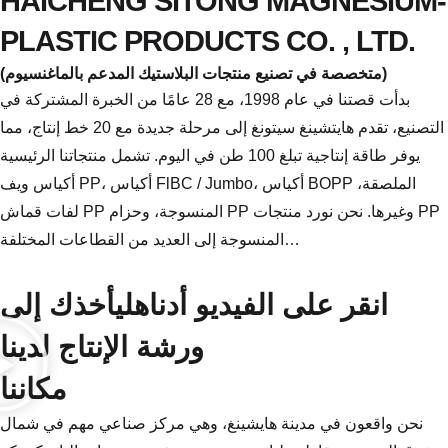
HAICHENG SITONG MAGNESIUM-
PLASTIC PRODUCTS CO. , LTD.
(متخصصة في تصنيع منتجات البلاستيك المدعم بالماغنسيوم)
بدأت قصتنا في عام 1998، مع 28 عامًا من الخبرة المشتركة في
التصنيع، تقدم هايتشينغ سيتونغ إلى مرحلة جديدة مع 20 خط إنتاج، مما
يوفر طاقة إنتاجية تبلغ 100 طن في اليوم. تشمل منتجاتنا الرئيسية
أكياس ويف PP، أكياس FlBC / Jumbo، أكياس BOPP الملصقة،
لفات قماش PP المنسوجة، وحزام PP وغيرها. نحن نورد منتجات PP
المنسوجة إلى العديد من القطاعات المختلفة…
انقر على الفيديو أدناهليأخذك إلى
ورشة الإنتاج لدينا
مكاننا
نحن واقعون في مدينة هايشينغ، وهي مركز صناعي مهم في شمال