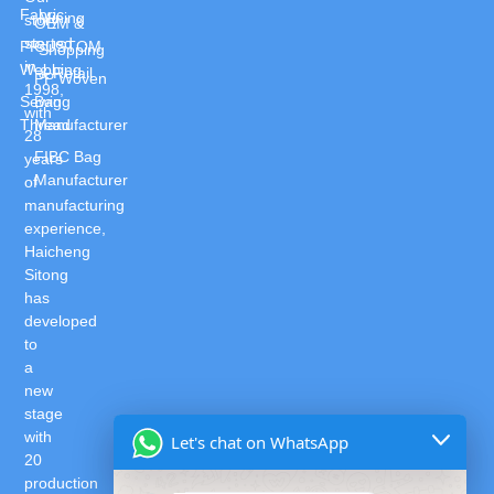
Fabric
Mining
story
OEM &
started
PP
CUSTOM
Shopping
in
Webbing
& Retail
PP Woven
1998,
Sewing
Bag
with
Thread
Manufacturer
28
FIBC Bag
years
Manufacturer
of
manufacturing
experience,
Haicheng
Sitong
has
developed
to
a
new
stage
with
Let's chat on WhatsApp
20
production